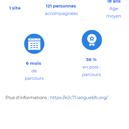
18 ans
121 personnes
1 site
Age
accompagnées
moyen
56 %
6 mois
en post-
de
parcours
parcours
Plus d'informations :
https://e2c71.laliguebfc.org/